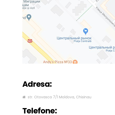
Adresa:
str. Otovasca 7/1 Moldova, Chisinau
Telefone: