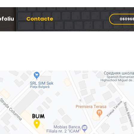
foliu
Contacte
06096